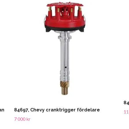
84
an
84697, Chevy cranktrigger fördelare
11
7 000 kr