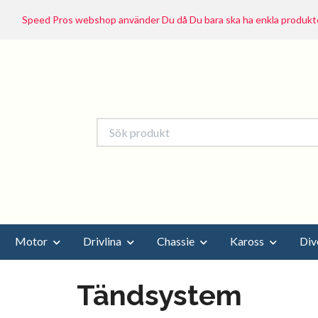
Speed Pros webshop använder Du då Du bara ska ha enkla produkte
Motor
Drivlina
Chassie
Kaross
Div
Tändsystem