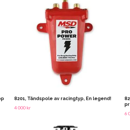
pp
8201, Tändspole av racingtyp, En legend!
82
pr
4 000 kr
6 