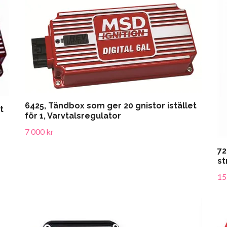
6425, Tändbox som ger 20 gnistor istället
t
för 1, Varvtalsregulator
7 000 kr
72
st
15