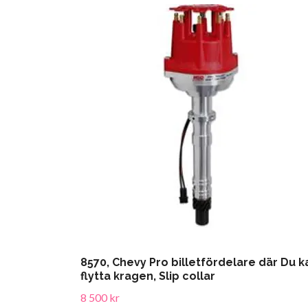
8570, Chevy Pro billetfördelare där Du k
flytta kragen, Slip collar
8 500 kr