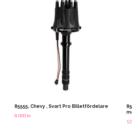
85555, Chevy , Svart Pro Billetfördelare
85
me
8 000 kr
12