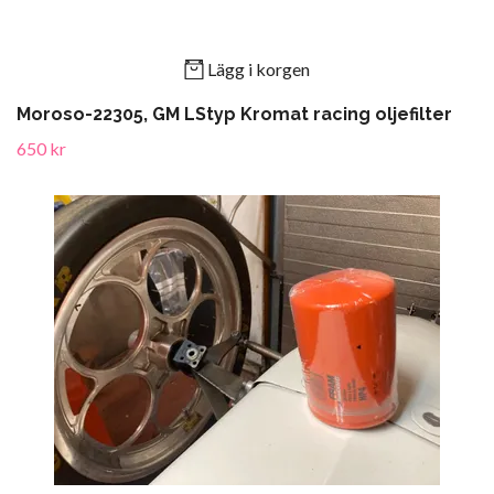
Lägg i korgen
Moroso-22305, GM LStyp Kromat racing oljefilter
650 kr