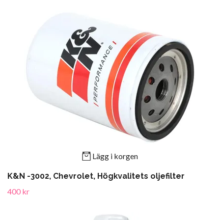
Lägg i korgen
K&N -3002, Chevrolet, Högkvalitets oljefilter
400 kr