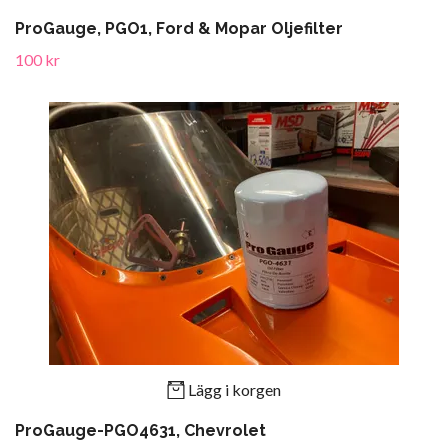
ProGauge, PGO1, Ford & Mopar Oljefilter
100 kr
Lägg i korgen
ProGauge-PGO4631, Chevrolet