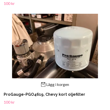
100 kr
Lägg i korgen
ProGauge-PGO4619, Chevy kort oljefilter
100 kr