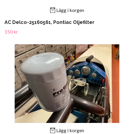
Lägg i korgen
AC Delco-25160561, Pontiac Oljefilter
150 kr
Lägg i korgen