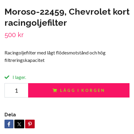
Moroso-22459, Chevrolet kort
racingoljefilter
500 kr
Racingoljefilter med lågt flödesmotstånd och hög
filtreringskapacitet
I lager.
LÄGG I KORGEN
Dela