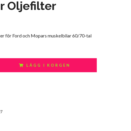
 Oljefilter
lter för Ford och Mopars muskelbilar 60/70-tal
LÄGG I KORGEN
27