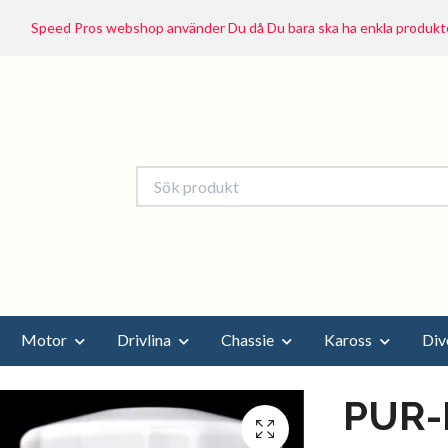
Speed Pros webshop använder Du då Du bara ska ha enkla produkte
Motor
Drivlina
Chassie
Kaross
Div
PUR-