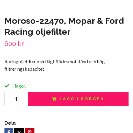
Moroso-22470, Mopar & Ford
Racing oljefilter
600 kr
Racingoljefilter med lågt flödesmotstånd och hög
filtreringskapacitet
I lager.
LÄGG I KORGEN
Dela