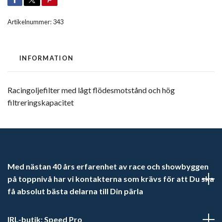
Artikelnummer:
343
INFORMATION
Racingoljefilter med lågt flödesmotstånd och hög
filtreringskapacitet
Med nästan 40 års erfarenhet av race och showbyggen
på toppnivå har vi kontakterna som krävs för att Du ska
få absolut bästa delarna till Din pärla
IRL-butik: Speed Pro