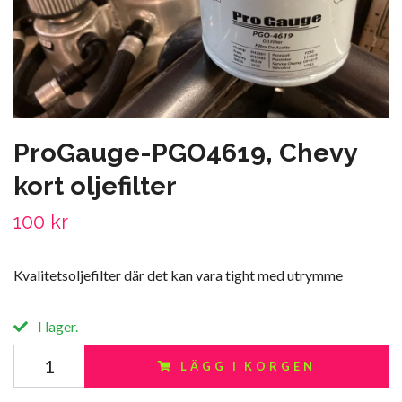
ProGauge-PGO4619, Chevy
kort oljefilter
100 kr
Kvalitetsoljefilter där det kan vara tight med utrymme
I lager.
LÄGG I KORGEN