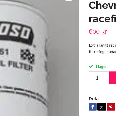
Chevr
racefi
600 kr
Extra långt rac
filtreringskapa
I lager.
Dela