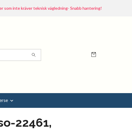
r som inte kräver teknisk vägledning- Snabb hantering!
erse
so-22461,