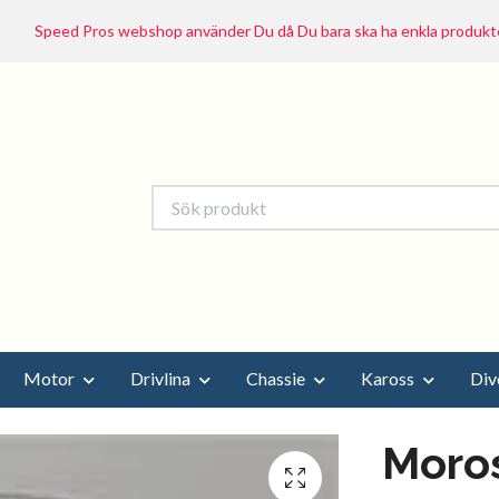
Speed Pros webshop använder Du då Du bara ska ha enkla produkte
Motor
Drivlina
Chassie
Kaross
Div
Moro