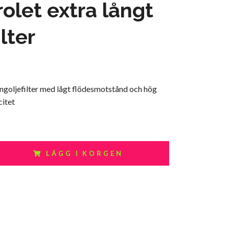
olet extra långt
lter
ingoljefilter med lågt flödesmotstånd och hög
citet
LÄGG I KORGEN