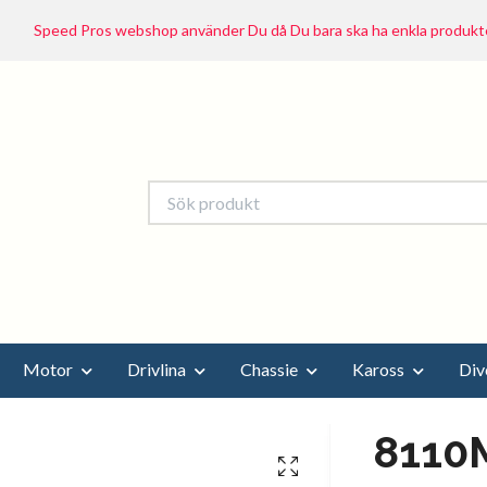
Speed Pros webshop använder Du då Du bara ska ha enkla produkte
Motor
Drivlina
Chassie
Kaross
Div
8110M