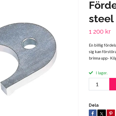
Förde
steel
1 200 kr
En billig förde
sig kan förstöra
brinna upp- Köp
I lager.
Dela