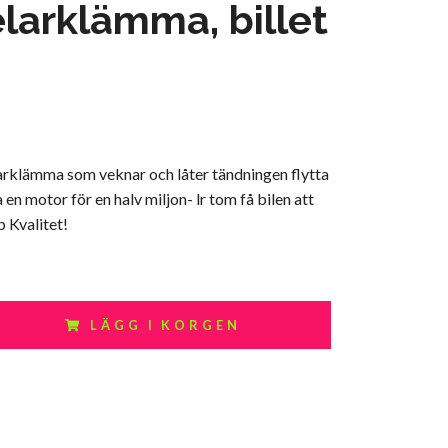
larklämma, billet
larklämma som veknar och låter tändningen flytta
 en motor för en halv miljon- lr tom få bilen att
 Kvalitet!
LÄGG I KORGEN