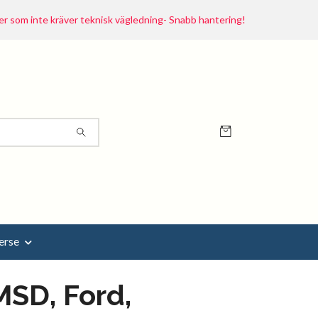
r som inte kräver teknisk vägledning- Snabb hantering!
erse
SD, Ford,