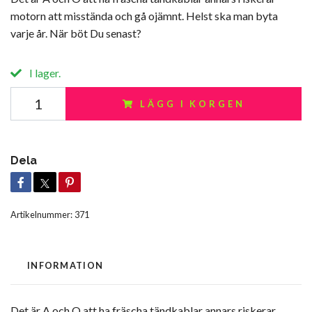
motorn att misstända och gå ojämnt. Helst ska man byta
varje år. När böt Du senast?
I lager.
LÄGG I KORGEN
Dela
Artikelnummer:
371
INFORMATION
Det är A och O att ha fräscha tändkablar annars riskerar