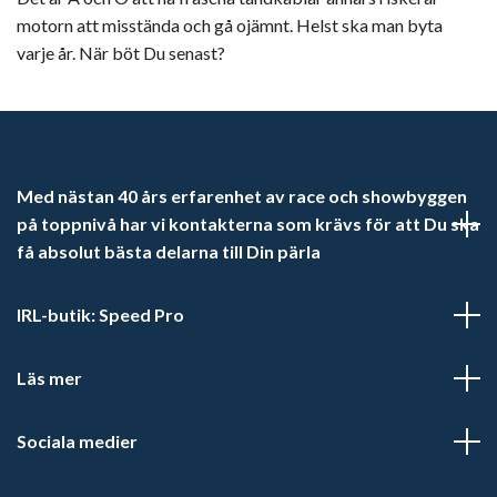
motorn att misstända och gå ojämnt. Helst ska man byta
varje år. När böt Du senast?
Med nästan 40 års erfarenhet av race och showbyggen
på toppnivå har vi kontakterna som krävs för att Du ska
få absolut bästa delarna till Din pärla
IRL-butik: Speed Pro
Läs mer
Sociala medier