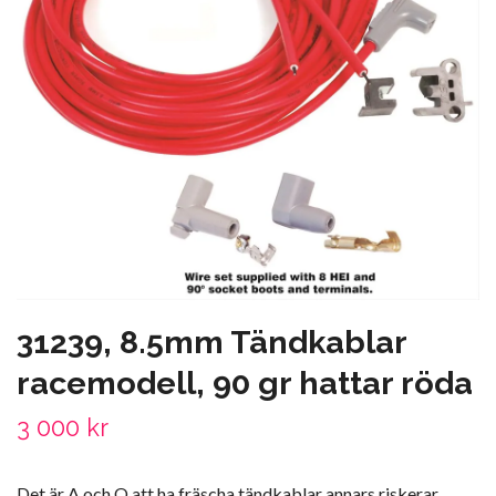
31239, 8.5mm Tändkablar
racemodell, 90 gr hattar röda
3 000 kr
Det är A och O att ha fräscha tändkablar annars riskerar