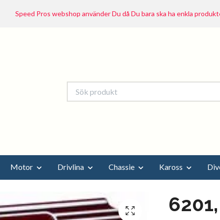
Speed Pros webshop använder Du då Du bara ska ha enkla produkte
Motor
Drivlina
Chassie
Kaross
Div
6201