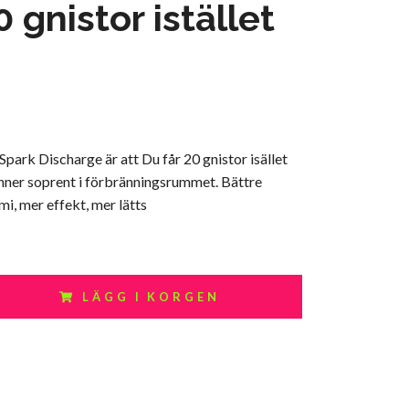
0 gnistor istället
park Discharge är att Du får 20 gnistor isället
änner soprent i förbränningsrummet. Bättre
i, mer effekt, mer lätts
LÄGG I KORGEN