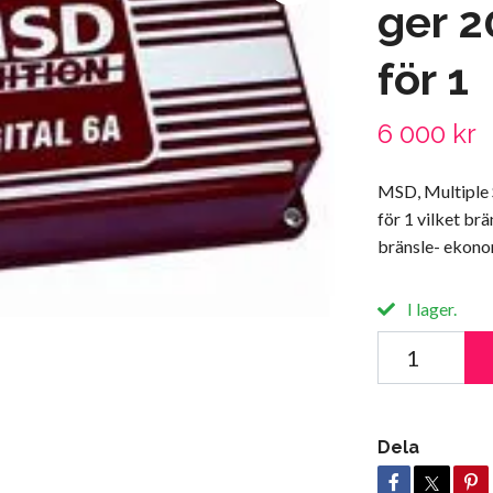
ger 2
för 1
6 000 kr
MSD, Multiple S
för 1 vilket br
bränsle- ekonom
I lager.
Dela