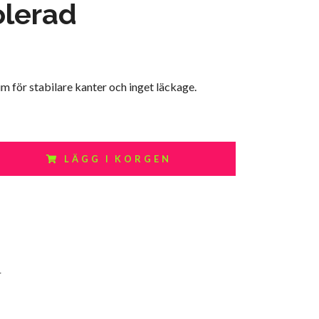
olerad
m för stabilare kanter och inget läckage.
LÄGG I KORGEN
4