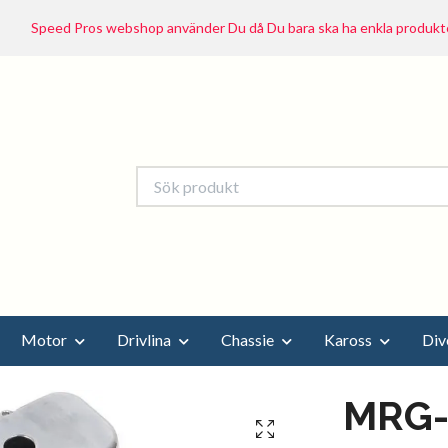
Speed Pros webshop använder Du då Du bara ska ha enkla produkte
Motor
Drivlina
Chassie
Kaross
Div
MRG-