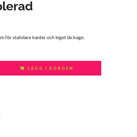
olerad
m för stabilare kanter och inget läckage.
LÄGG I KORGEN
4