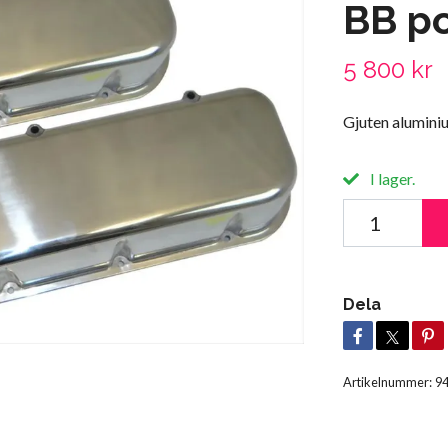
BB p
5 800 kr
Gjuten aluminiu
I lager.
Dela
Artikelnummer:
9