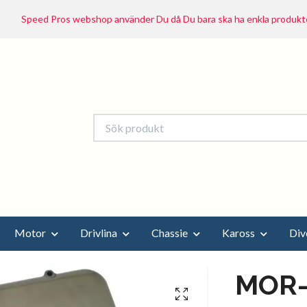
Speed Pros webshop använder Du då Du bara ska ha enkla produkte
Motor
Drivlina
Chassie
Kaross
Div
MOR-