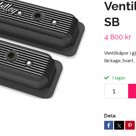
Venti
SB
4 800 kr
Ventilkåpor i g
läckage, Svart.
I lager.
Dela