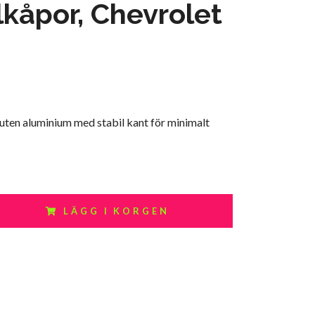
lkåpor, Chevrolet
juten aluminium med stabil kant för minimalt
LÄGG I KORGEN