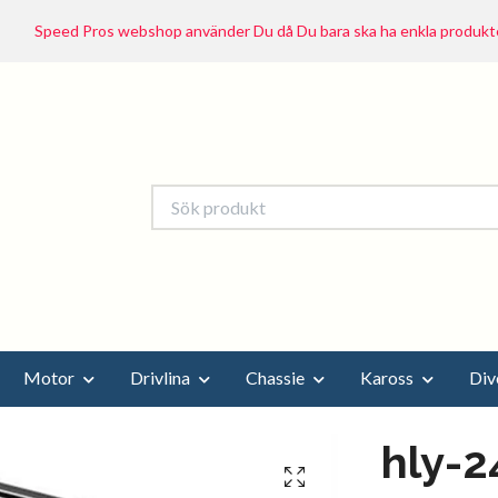
Speed Pros webshop använder Du då Du bara ska ha enkla produkte
Motor
Drivlina
Chassie
Kaross
Div
hly-2