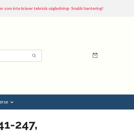
r som inte kräver teknisk vägledning- Snabb hantering!
erse
41-247,