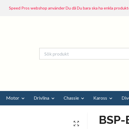
Speed Pros webshop använder Du då Du bara ska ha enkla produkte
Motor
Drivlina
Chassie
Kaross
Div
BSP-