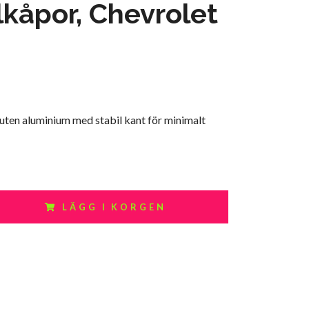
lkåpor, Chevrolet
juten aluminium med stabil kant för minimalt
LÄGG I KORGEN