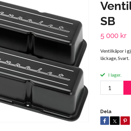
Venti
SB
5 000 kr
Ventilkåpor i g
läckage, Svart.
I lager.
Dela