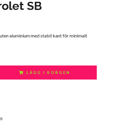
olet SB
juten aluminium med stabil kant för minimalt
LÄGG I KORGEN
39