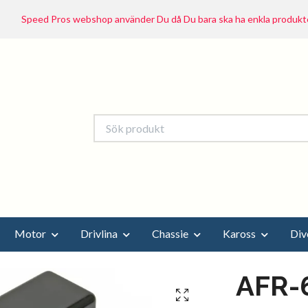
Speed Pros webshop använder Du då Du bara ska ha enkla produkte
Motor
Drivlina
Chassie
Kaross
Div
AFR-6