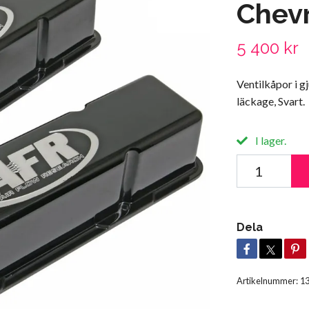
Chevr
5 400 kr
Ventilkåpor i g
läckage, Svart.
I lager.
Dela
Artikelnummer:
1