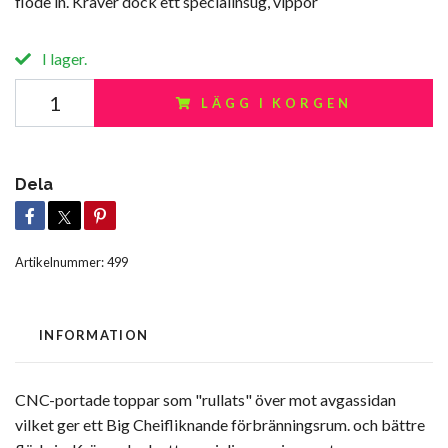
flöde in. Kräver dock ett specialinsug, vippor
I lager.
LÄGG I KORGEN
Dela
Artikelnummer:
499
INFORMATION
CNC-portade toppar som "rullats" över mot avgassidan
vilket ger ett Big Cheifliknande förbränningsrum. och bättre