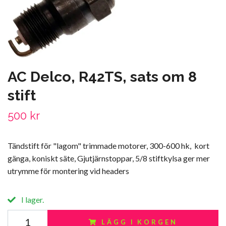
AC Delco, R42TS, sats om 8
stift
500 kr
Tändstift för "lagom" trimmade motorer, 300-600 hk, kort
gänga, koniskt säte, Gjutjärnstoppar, 5/8 stiftkylsa ger mer
utrymme för montering vid headers
I lager.
LÄGG I KORGEN