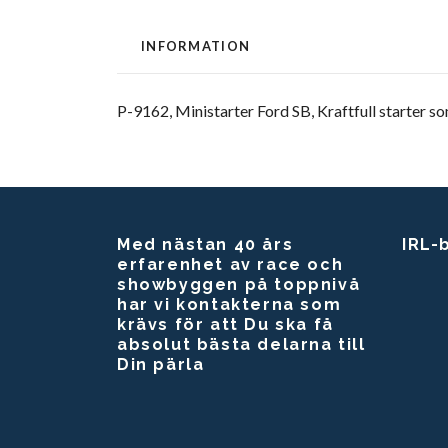
INFORMATION
P-9162, Ministarter Ford SB, Kraftfull starter 
Med nästan 40 års
IRL-
erfarenhet av race och
showbyggen på toppnivå
har vi kontakterna som
krävs för att Du ska få
absolut bästa delarna till
Din pärla