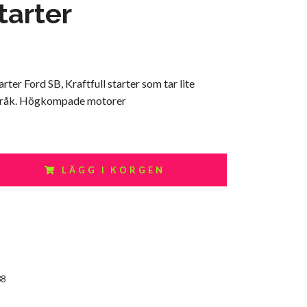
tarter
rter Ford SB, Kraftfull starter som tar lite
pråk. Högkompade motorer
LÄGG I KORGEN
38