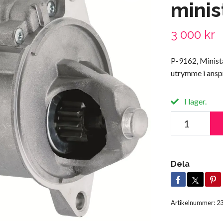
minis
3 000 kr
P-9162, Minista
utrymme i ans
I lager.
Dela
Artikelnummer:
2