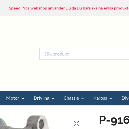
Speed Pros webshop använder Du då Du bara ska ha enkla produkte
Motor
Drivlina
Chassie
Kaross
Div
P-916