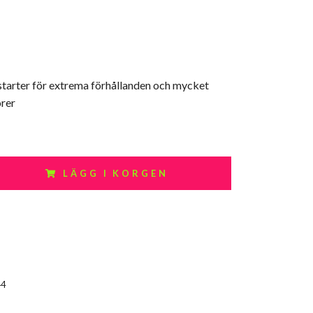
arter för extrema förhållanden och mycket
rer
LÄGG I KORGEN
44