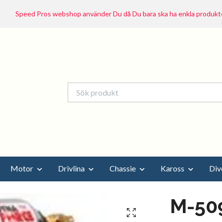
Speed Pros webshop använder Du då Du bara ska ha enkla produkte
Motor
Drivlina
Chassie
Kaross
Div
M-50