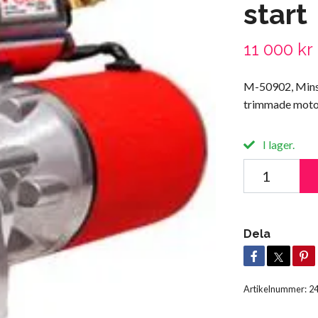
start
11 000 kr
M-50902, Minst
trimmade moto
I lager.
Dela
Artikelnummer:
2