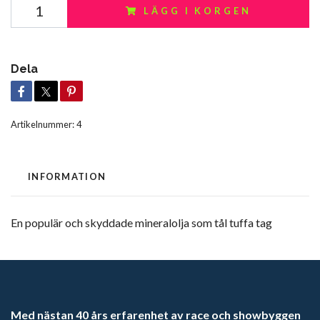
LÄGG I KORGEN
Dela
Artikelnummer:
4
INFORMATION
En populär och skyddade mineralolja som tål tuffa tag
Med nästan 40 års erfarenhet av race och showbyggen