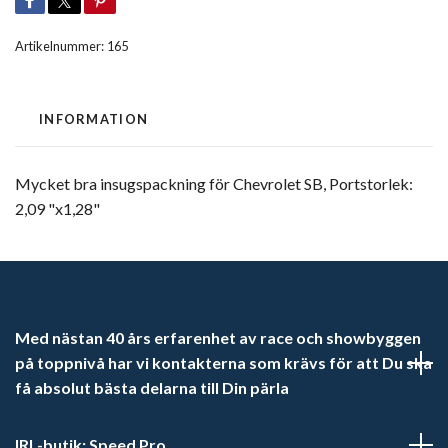
Artikelnummer:
165
INFORMATION
Mycket bra insugspackning för Chevrolet SB, Portstorlek:
2,09 "x1,28"
Med nästan 40 års erfarenhet av race och showbyggen
på toppnivå har vi kontakterna som krävs för att Du ska
få absolut bästa delarna till Din pärla
IRL-butik: Speed Pro