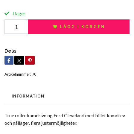
I lager.
LÄGG I KORGEN
Dela
Artikelnummer:
70
INFORMATION
True roller kamdrivning Ford Cleveland med billet kamdrev
och nållager, flera justermöjligheter.