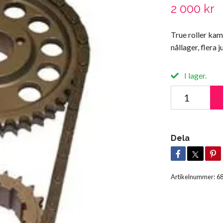
2 000 kr
True roller ka
nållager, flera 
I lager.
Dela
Artikelnummer:
6