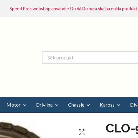
Speed Pros webshop använder Du då Du bara ska ha enkla produkte
Motor
Drivlina
Chassie
Kaross
Div
CLO-