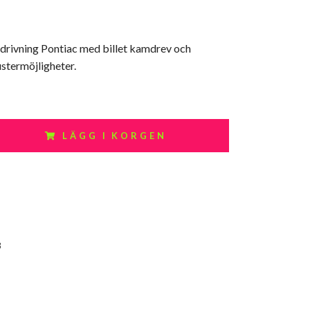
mdrivning Pontiac med billet kamdrev och
justermöjligheter.
LÄGG I KORGEN
8