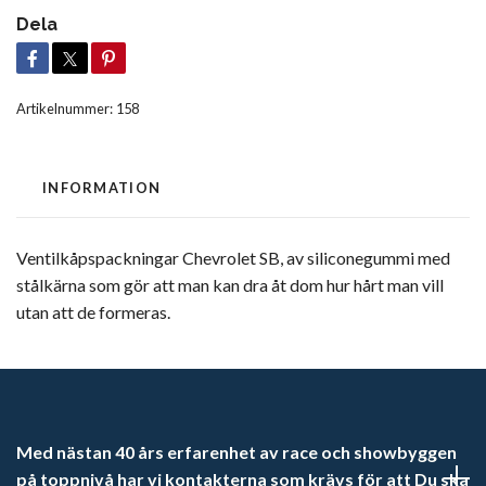
Dela
Artikelnummer:
158
INFORMATION
Ventilkåpspackningar Chevrolet SB, av siliconegummi med
stålkärna som gör att man kan dra åt dom hur hårt man vill
utan att de formeras.
Med nästan 40 års erfarenhet av race och showbyggen
på toppnivå har vi kontakterna som krävs för att Du ska