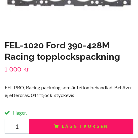
FEL-1020 Ford 390-428M
Racing topplockspackning
1 000 kr
FEL-PRO, Racing packning som är teflon behandlad. Behöver
ej efterdras. 041"tjock, styckevis
I lager.
LÄGG I KORGEN