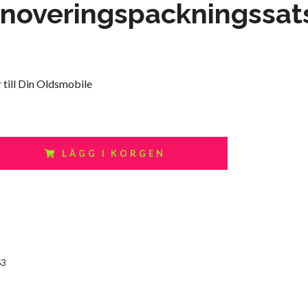
noveringspackningssat
 till Din Oldsmobile
LÄGG I KORGEN
53