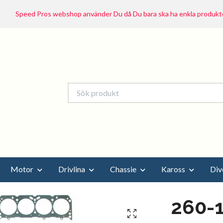
Speed Pros webshop använder Du då Du bara ska ha enkla produkte
Motor
Drivlina
Chassie
Kaross
Div
260-1