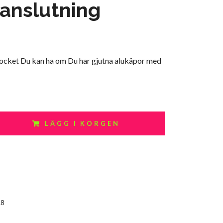
anslutning
locket Du kan ha om Du har gjutna alukåpor med
LÄGG I KORGEN
18