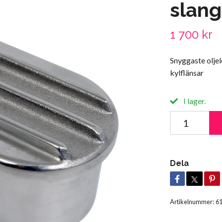
slang
1 700 kr
Snyggaste olje
kylflänsar
I lager.
Dela
Artikelnummer:
6