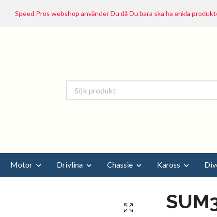
Speed Pros webshop använder Du då Du bara ska ha enkla produkte
Motor
Drivlina
Chassie
Kaross
Div
SUM3