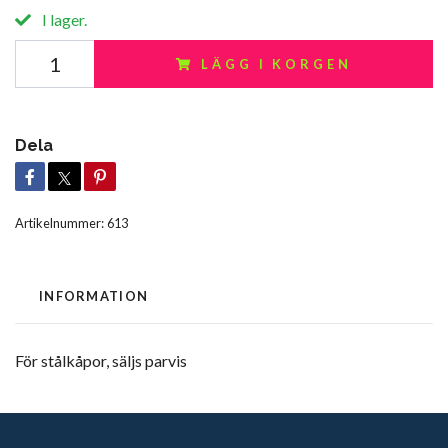
I lager.
LÄGG I KORGEN
Dela
Artikelnummer:
613
INFORMATION
För stålkåpor, säljs parvis