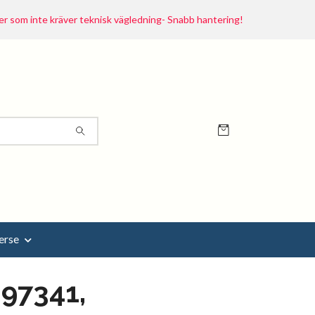
r som inte kräver teknisk vägledning- Snabb hantering!
erse
97341,