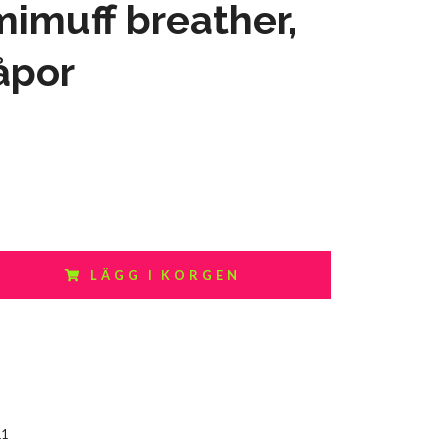
imuff breather,
åpor
LÄGG I KORGEN
11