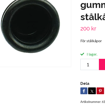
gumm
stålk
200 kr
För stålkåpor
I lager.
Dela
Artikelnummer:
6