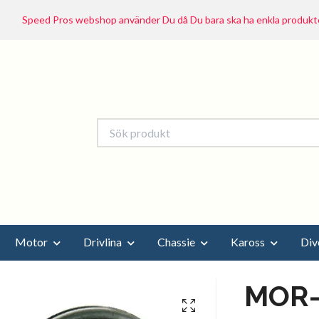
Speed Pros webshop använder Du då Du bara ska ha enkla produkte
Motor
Drivlina
Chassie
Kaross
Div
MOR-