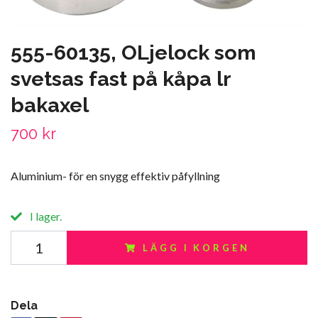
555-60135, OLjelock som
svetsas fast på kåpa lr
bakaxel
700 kr
Aluminium- för en snygg effektiv påfyllning
I lager.
LÄGG I KORGEN
Dela