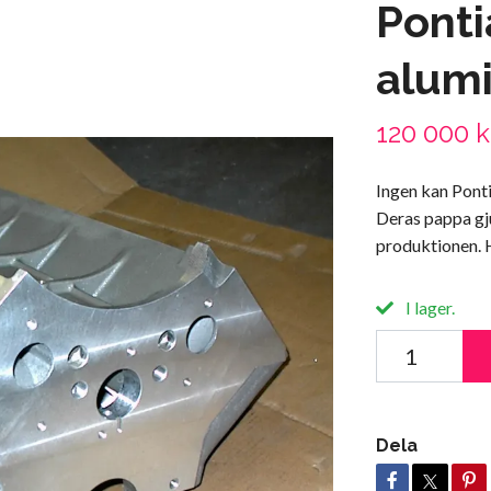
Ponti
alum
120 000 k
Ingen kan Pont
Deras pappa gj
produktionen. H
I lager.
Dela