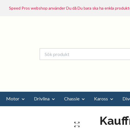
Speed Pros webshop använder Du då Du bara ska ha enkla produkte
Motor
Drivlina
Chassie
Kaross
Div
Kauf