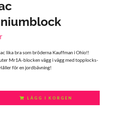
ac
iniumblock
r
iac lika bra som bröderna Kauffman i Ohio!!
uter Mr1A-blocken vägg i vägg med topplocks-
åller för en jordbävning!
LÄGG I KORGEN