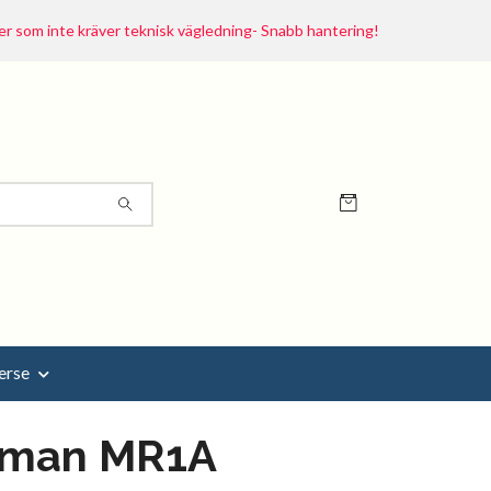
r som inte kräver teknisk vägledning- Snabb hantering!
erse
fman MR1A