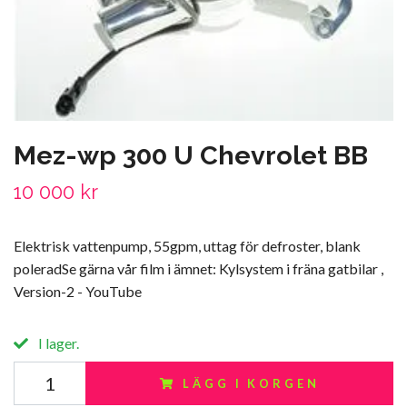
Mez-wp 300 U Chevrolet BB
10 000 kr
Elektrisk vattenpump, 55gpm, uttag för defroster, blank
poleradSe gärna vår film i ämnet: Kylsystem i fräna gatbilar ,
Version-2 - YouTube
I lager.
LÄGG I KORGEN