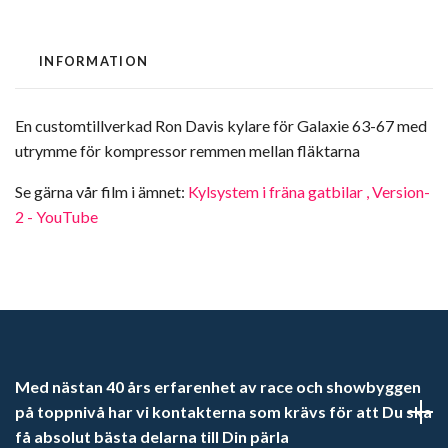
INFORMATION
En customtillverkad Ron Davis kylare för Galaxie 63-67 med
utrymme för kompressor remmen mellan fläktarna
Se gärna vår film i ämnet:
Kylsystem i fräna gatbilar , Version-
2 - YouTube
Med nästan 40 års erfarenhet av race och showbyggen
på toppnivå har vi kontakterna som krävs för att Du ska
få absolut bästa delarna till Din pärla