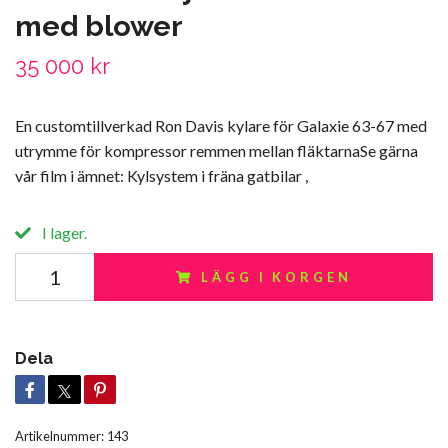
med blower
35 000 kr
En customtillverkad Ron Davis kylare för Galaxie 63-67 med
utrymme för kompressor remmen mellan fläktarnaSe gärna
vår film i ämnet: Kylsystem i fräna gatbilar ,
I lager.
LÄGG I KORGEN
Dela
Artikelnummer:
143