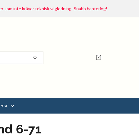
r som inte kräver teknisk vägledning- Snabb hantering!
erse
nd 6-71