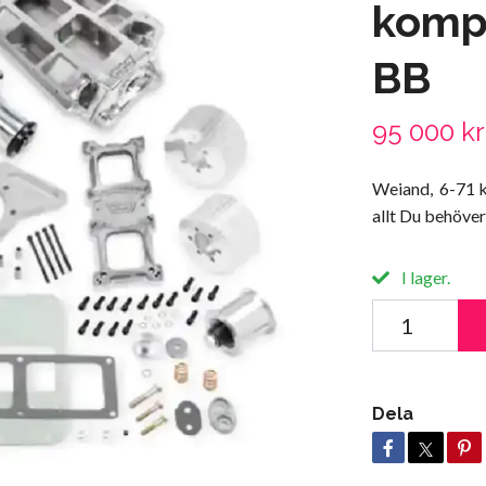
kompr
BB
95 000 kr
Weiand, 6-71 k
allt Du behöver
I lager.
Dela