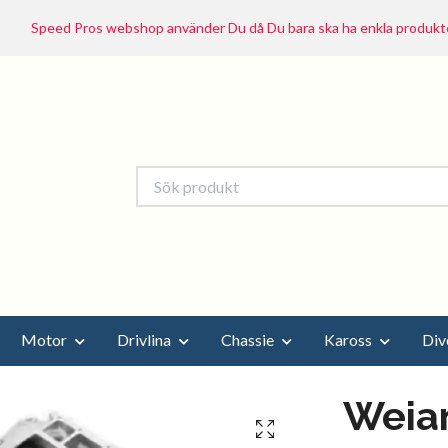
Speed Pros webshop använder Du då Du bara ska ha enkla produkte
Motor
Drivlina
Chassie
Kaross
Div
Weia