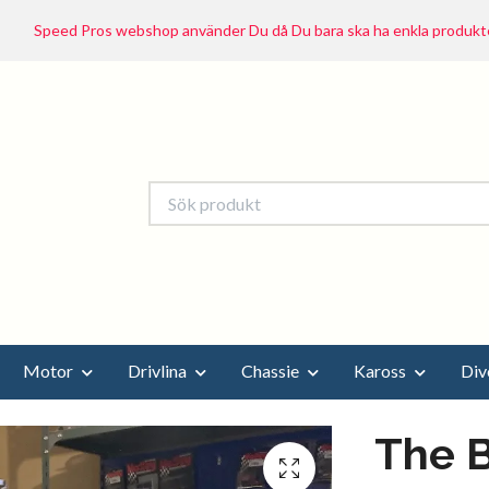
Speed Pros webshop använder Du då Du bara ska ha enkla produkte
Motor
Drivlina
Chassie
Kaross
Div
The B