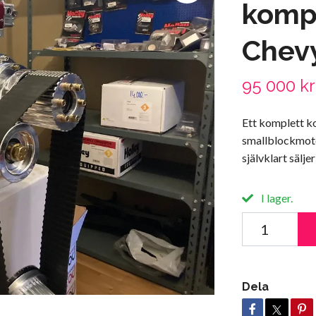
kompr
Chev
95 000 kr
Ett komplett k
smallblockmoto
självklart säljer
I lager.
Dela