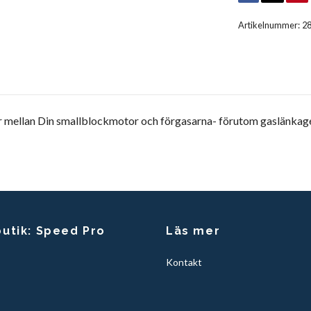
Artikelnummer:
2
ellan Din smallblockmotor och förgasarna- förutom gaslänkaget (so
butik: Speed Pro
Läs mer
Kontakt