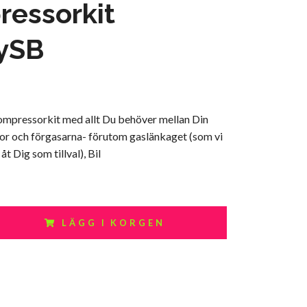
essorkit
ySB
ompressorkit med allt Du behöver mellan Din
r och förgasarna- förutom gaslänkaget (som vi
 åt Dig som tillval), Bil
LÄGG I KORGEN