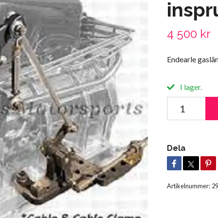
inspr
4 500 kr
Endearle gaslän
I lager.
Dela
Artikelnummer:
2