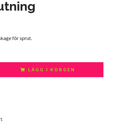
utning
kage för sprut.
LÄGG I KORGEN
91