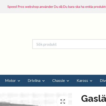
Speed Pros webshop använder Du då Du bara ska ha enkla produkte
Motor
Drivlina
Chassie
Kaross
Div
Gaslä