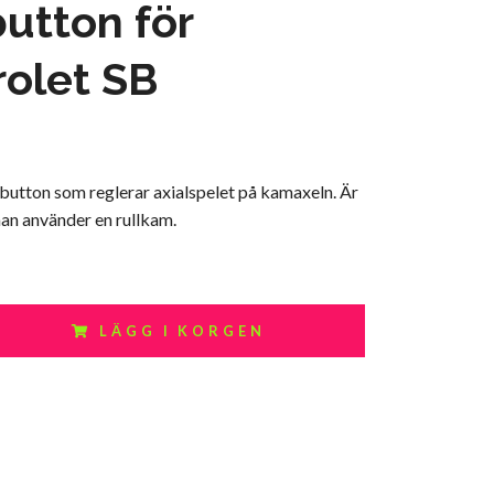
utton för
olet SB
utton som reglerar axialspelet på kamaxeln. Är
an använder en rullkam.
LÄGG I KORGEN