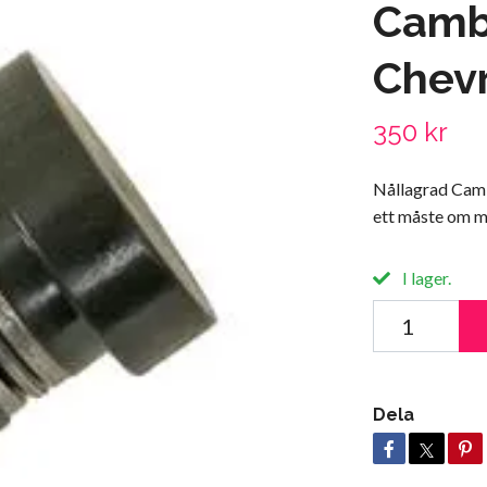
Camb
Chevr
350 kr
Nållagrad Camb
ett måste om m
I lager.
Dela