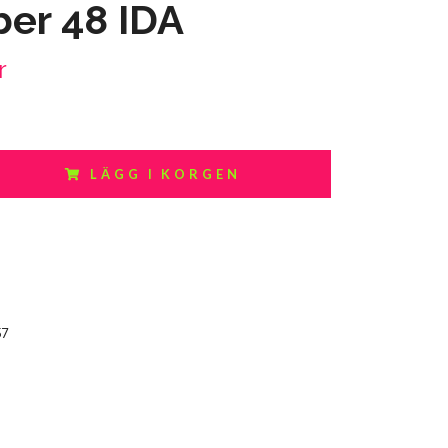
er 48 IDA
r
LÄGG I KORGEN
57