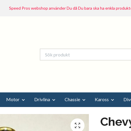
Speed Pros webshop använder Du då Du bara ska ha enkla produkte
Motor
Drivlina
Chassie
Kaross
Div
Chev