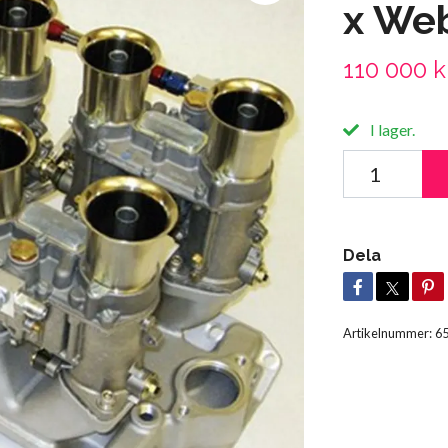
x Web
110 000 k
I lager.
Dela
Artikelnummer:
6