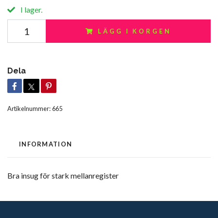
I lager.
LÄGG I KORGEN
Dela
Artikelnummer:
665
INFORMATION
Bra insug för stark mellanregister