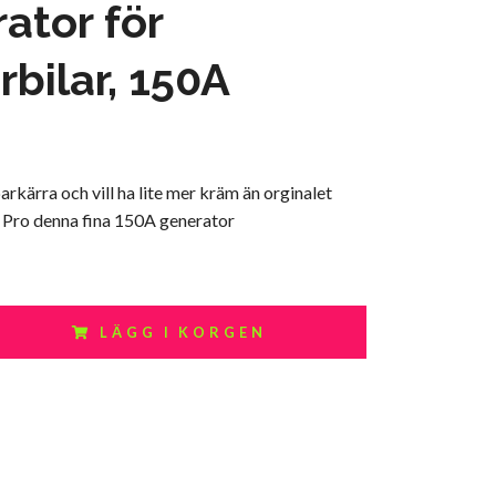
ator för
bilar, 150A
kärra och vill ha lite mer kräm än orginalet
 Pro denna fina 150A generator
LÄGG I KORGEN