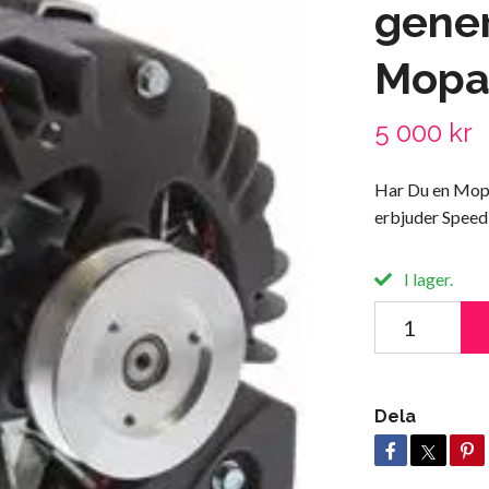
gener
Mopar
5 000 kr
Har Du en Mopar
erbjuder Speed
I lager.
Dela