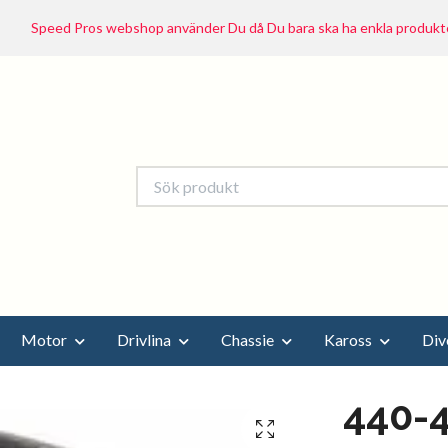
Speed Pros webshop använder Du då Du bara ska ha enkla produkte
Motor
Drivlina
Chassie
Kaross
Div
440-4