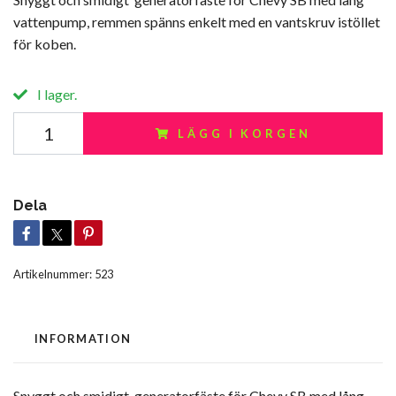
vattenpump, remmen spänns enkelt med en vantskruv istöllet
för koben.
I lager.
LÄGG I KORGEN
Dela
Artikelnummer:
523
INFORMATION
Snyggt och smidigt generatorfäste för Chevy SB med lång