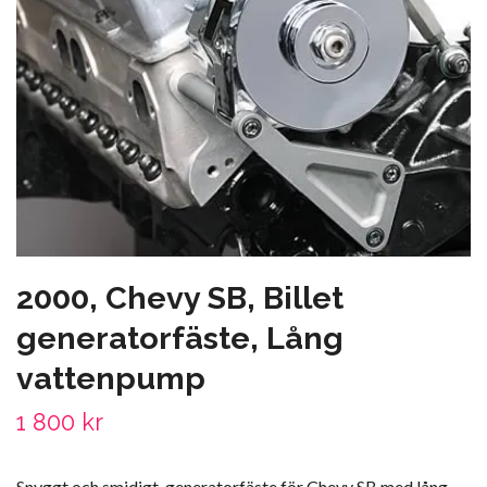
2000, Chevy SB, Billet
generatorfäste, Lång
vattenpump
1 800 kr
Snyggt och smidigt generatorfäste för Chevy SB med lång