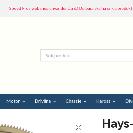
Speed Pros webshop använder Du då Du bara ska ha enkla produkte
Motor
Drivlina
Chassie
Kaross
Div
Hays-