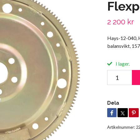
Flexp
2 200 kr
Hays-12-040, H
balansvikt, 157
I lager.
Dela
Artikelnummer:
2