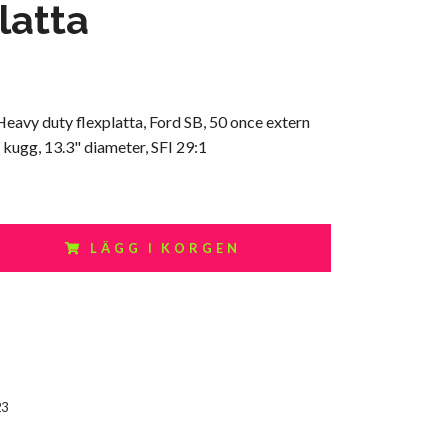
latta
eavy duty flexplatta, Ford SB, 50 once extern
 kugg, 13.3" diameter, SFI 29:1
LÄGG I KORGEN
23