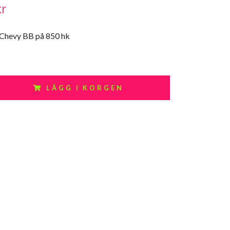
kr
 Chevy BB på 850 hk
LÄGG I KORGEN