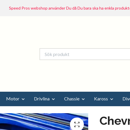
Speed Pros webshop använder Du då Du bara ska ha enkla produkte
Motor
Drivlina
Chassie
Kaross
Div
Chevr