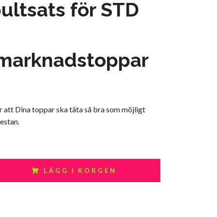
ultsats för STD
rmarknadstoppar
r att Dina toppar ska täta så bra som möjligt
estan.
LÄGG I KORGEN