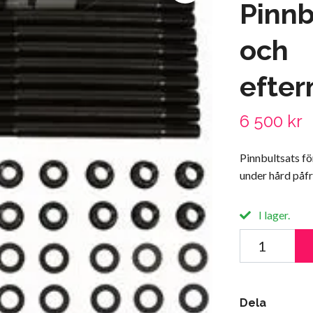
Pinnb
och
efte
6 500 kr
Pinnbultsats fö
under hård påfr
I lager.
Dela