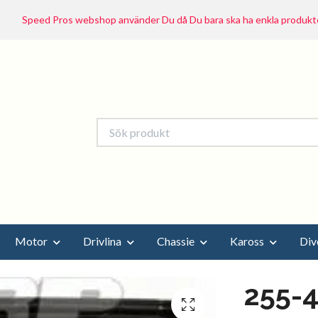
Speed Pros webshop använder Du då Du bara ska ha enkla produkte
Motor
Drivlina
Chassie
Kaross
Div
255-4