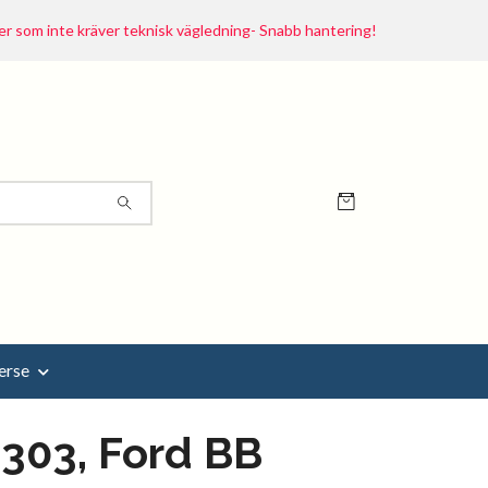
r som inte kräver teknisk vägledning- Snabb hantering!
erse
303, Ford BB