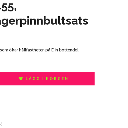
55,
gerpinnbultsats
 som ökar hållfastheten på Din bottendel.
LÄGG I KORGEN
36