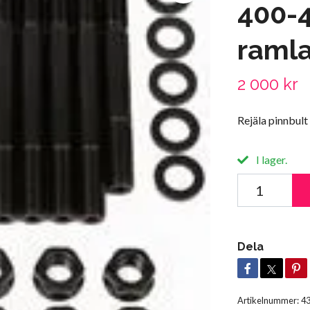
400-4
ramla
2 000 kr
Rejäla pinnbult
I lager.
Dela
Artikelnummer:
4