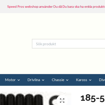
Speed Pros webshop använder Du då Du bara ska ha enkla produkte
Motor
Drivlina
Chassie
Kaross
Div
185-5