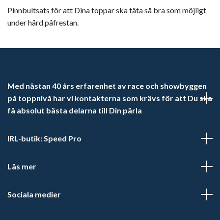
Pinnbultsats för att Dina toppar ska täta så bra som möjligt
under hård påfrestan.
Med nästan 40 års erfarenhet av race och showbyggen
på toppnivå har vi kontakterna som krävs för att Du ska
få absolut bästa delarna till Din pärla
IRL-butik: Speed Pro
Läs mer
Sociala medier