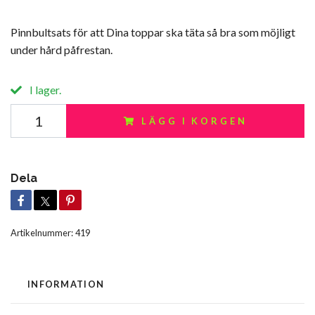
Pinnbultsats för att Dina toppar ska täta så bra som möjligt
under hård påfrestan.
I lager.
LÄGG I KORGEN
Dela
Artikelnummer:
419
INFORMATION