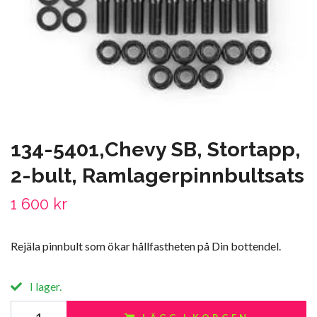
134-5401,Chevy SB, Stortapp,
2-bult, Ramlagerpinnbultsats
1 600 kr
Rejäla pinnbult som ökar hållfastheten på Din bottendel.
I lager.