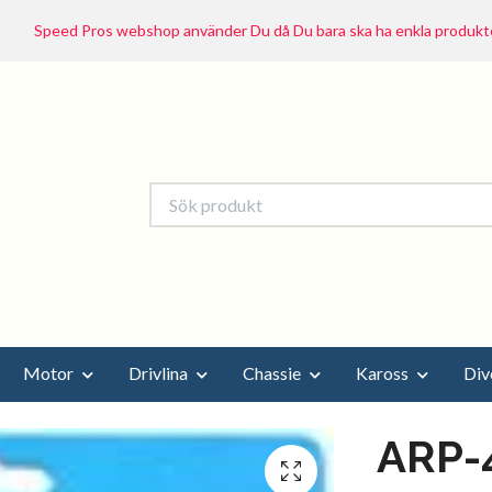
Speed Pros webshop använder Du då Du bara ska ha enkla produkte
Motor
Drivlina
Chassie
Kaross
Div
ARP-