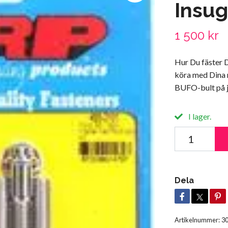
Insug
1 500 kr
Hur Du fäster 
köra med Dina r
BUFO-bult på j
I lager.
Dela
Artikelnummer:
3