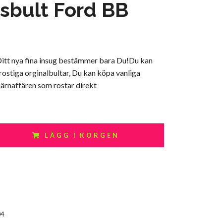
sbult Ford BB
Ditt nya fina insug bestämmer bara Du!Du kan
ostiga orginalbultar, Du kan köpa vanliga
ärnaffären som rostar direkt
LÄGG I KORGEN
04