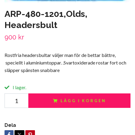
ARP-480-1201,Olds,
Headersbult
900 kr
Rostfria headersbultar väljer man för de bettar bättre,
speciellt i aluminiumtoppar. .Svartoxiderade rostar fort och
släpper spänsten snabbare
I lager.
LÄGG I KORGEN
Dela