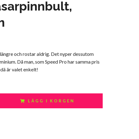
sarpinnbult,
m
r längre och rostar aldrig. Det nyper dessutom
luminium. Då man, som Speed Pro har samma pris
dä är valet enkelt!
LÄGG I KORGEN