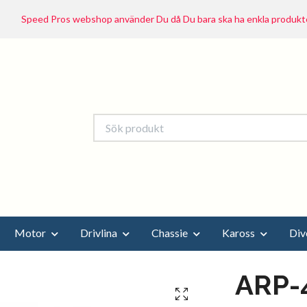
Speed Pros webshop använder Du då Du bara ska ha enkla produkte
Motor
Drivlina
Chassie
Kaross
Div
ARP-