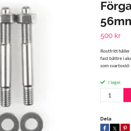
Förga
56m
500 kr
Rostfritt hålle
fast bättre i a
som svartoxid- 
I lager.
Dela